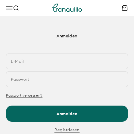
Zum Inhalt springen
Tranquillo B2B
Menü
Suche
Waren
Anmelden
E-Mail
Passwort
Passwort vergessen?
Anmelden
Registrieren