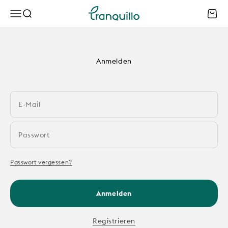
Zum Inhalt springen
Tranquillo B2B
Menü
Suche
Waren
Anmelden
E-Mail
Passwort
Passwort vergessen?
Anmelden
Registrieren