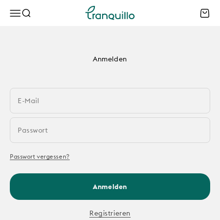
Zum Inhalt springen
Tranquillo B2B
Menü
Suche
Waren
Anmelden
E-Mail
Passwort
Passwort vergessen?
Anmelden
Registrieren