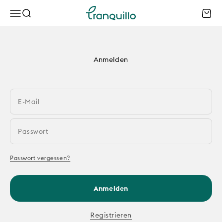
Zum Inhalt springen
Tranquillo B2B
Menü
Suche
Waren
Anmelden
E-Mail
Passwort
Passwort vergessen?
Anmelden
Registrieren