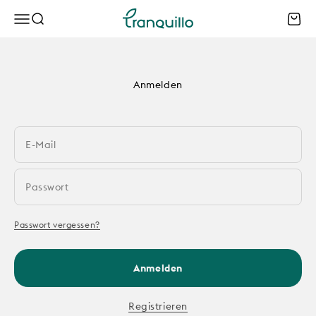
Zum Inhalt springen
Tranquillo B2B
Menü
Suche
Waren
Anmelden
E-Mail
Passwort
Passwort vergessen?
Anmelden
Registrieren