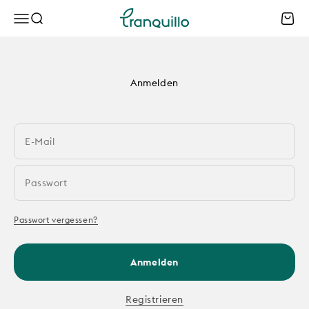
Zum Inhalt springen
Tranquillo B2B
Menü
Suche
Waren
Anmelden
E-Mail
Passwort
Passwort vergessen?
Anmelden
Registrieren