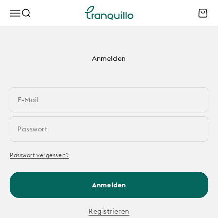
Zum Inhalt springen
Tranquillo B2B
Menü
Suche
Waren
Anmelden
E-Mail
Passwort
Passwort vergessen?
Anmelden
Registrieren