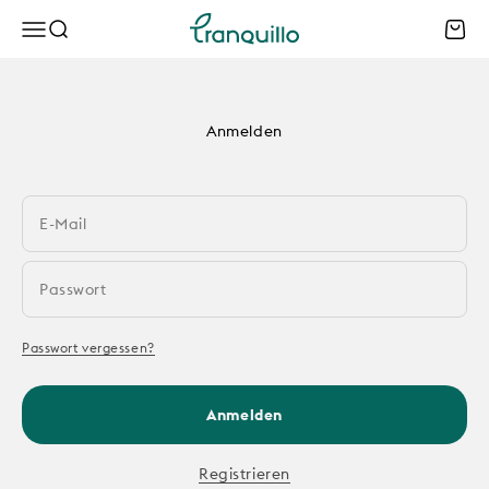
Zum Inhalt springen
Tranquillo B2B
Menü
Suche
Waren
Anmelden
E-Mail
Passwort
Passwort vergessen?
Anmelden
Registrieren